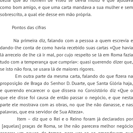
como bom amigo, e que uma carta mandava a sua mulher e sem
sobrescrito, a qual ele desse em mão própria.
Pontos das cifras
Na primeira diz, falando com a pessoa a quem escrevia e
dando-lhe conta de como havia recebido suas cartas «Que havia
lá arreceio de lhe cá ir mal, por cujo respeito se lá em Roma fazia
tudo com a temperança que cumpria»: quasi querendo dizer que,
se isto não fora, se usara lá de maiores rigores.
Em outra parte da mesma carta, falando do que fizera na
proposição de Braga do Senhor D. Duarte, que Santa Glória haja,
e querendo encarecer o que dissera no Consistório diz «Que o
que ele disse foi causa de então passar o negócio, e que nesta
parte ele mostrava com as obras, no que lhe não danasse, e nas
palavras, que era servidor de Sua Alteza».
Item – diz que o Rei e o Reino foram já declarados por
[aquelas] praças de Roma, se lhe não parecera melhor negócio
esperar um pouco de tempo para ver se se emendavam que