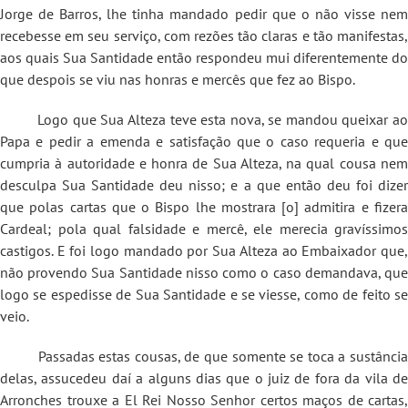
Jorge de Barros, lhe tinha mandado pedir que o não visse nem
recebesse em seu serviço, com rezões tão claras e tão manifestas,
aos quais Sua Santidade então respondeu mui diferentemente do
que despois se viu nas honras e mercês que fez ao Bispo.
Logo que Sua Alteza teve esta nova, se mandou queixar ao
Papa e pedir a emenda e satisfação que o caso requeria e que
cumpria à autoridade e honra de Sua Alteza, na qual cousa nem
desculpa Sua Santidade deu nisso; e a que então deu foi dizer
que polas cartas que o Bispo lhe mostrara [o] admitira e fizera
Cardeal; pola qual falsidade e mercê, ele merecia gravíssimos
castigos. E foi logo mandado por Sua Alteza ao Embaixador que,
não provendo Sua Santidade nisso como o caso demandava, que
logo se espedisse de Sua Santidade e se viesse, como de feito se
veio.
Passadas estas cousas, de que somente se toca a sustância
delas, assucedeu daí a alguns dias que o juiz de fora da vila de
Arronches trouxe a El Rei Nosso Senhor certos maços de cartas,