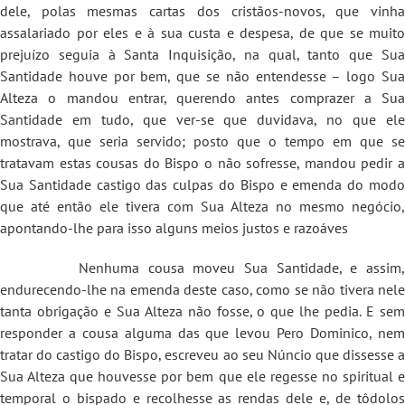
dele, polas mesmas cartas dos cristãos-novos, que vinha
assalariado por eles e à sua custa e despesa, de que se muito
prejuízo seguia à Santa Inquisição, na qual, tanto que Sua
Santidade houve por bem, que se não entendesse – logo Sua
Alteza o mandou entrar, querendo antes comprazer a Sua
Santidade em tudo, que ver-se que duvidava, no que ele
mostrava, que seria servido; posto que o tempo em que se
tratavam estas cousas do Bispo o não sofresse, mandou pedir a
Sua Santidade castigo das culpas do Bispo e emenda do modo
que até então ele tivera com Sua Alteza no mesmo negócio,
apontando-lhe para isso alguns meios justos e razoáves
Nenhuma cousa moveu Sua Santidade, e assim,
endurecendo-lhe na emenda deste caso, como se não tivera nele
tanta obrigação e Sua Alteza não fosse, o que lhe pedia. E sem
responder a cousa alguma das que levou Pero Dominico, nem
tratar do castigo do Bispo, escreveu ao seu Núncio que dissesse a
Sua Alteza que houvesse por bem que ele regesse no spiritual e
temporal o bispado e recolhesse as rendas dele e, de tôdolos