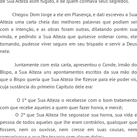
de Sua Alteza asim fugido, e de quem confiava seus segredos.
Chegou Dom Jorge a ele em Plasença, e dali escreveu a Sua
Alteza uma carta cheia das melhores palavras que podiam ser
com a intenção, e as obras foram outras, dilatando porém sua
vinda, e pedindo a Sua Alteza que quisesse ordenar como, ele
tornando, pudesse viver seguro em seu bispado e servir a Deus
nele.
Juntamente com esta carta, apresentou o Conde, irmão do
Bispo, a Sua Alteza uns apontamentos escritos da sua mão do
que o Bispo queria que Sua Alteza lhe fizesse para ele poder vir,
cuja sustância do primeiro Capítulo dele era:
O 1º que Sua Alteza o recebesse com o bom tratamento
com que recebe aqueles a quem quer fazer honra, e mercê;
O 2º que Sua Alteza lhe segurasse sua honra, sua vida e
pessoa de todos aqueles que lhe eram contrários, quaisquer que
fossem, nem os ouvisse, nem cresse em suas cousas, nem
comunicasse o que lhe tocasse com algum deles;