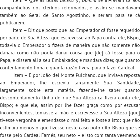
companheiros dos clérigos reformados, e assim se mandavam
também ao Geral de Santo Agostinho, e seriam para se cá
publicarem.
Item – Diz que posto que ao Emperador cá fosse requerido
por parte de Sua Alteza que escrevesse ao Papa contra ele, Bispo,
todavia o Emperador o fizera de maneira que não somente não
danara como não podia danar cousa que [de] cá fosse para o
Papa, e dissera ali a seu Embaixador, e mandara dizer, que quanto
contentamento tinha e quanta razão tivera para o fazer Cardeal.
Item – E por João del Monte Pulchano, que inviava reposta
ao Emperador, lhe escrevia largamente Sua Santidade,
largamente sobre esta matéria, fazende-lhe saber quanto
descontentamento tinha do que Sua Alteza cá fizera conta ele,
Bispo; e que ele, assim por lhe fazer graça como por escusar
inconvenientes, tomasse a mão e escrevesse a Sua Alteza [que]
tivesse vergonha e emendasse o mal feito e fosse a isto: que não
estimara menos o que fizesse neste caso polo dito Bispo que se
fosse pelo Cardeal Farnés, seu neto – e isto com tanta veemência