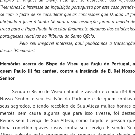
“Memórias”, o interesse da Inquisição portuguesa por este caso prende-
se com o facto de se considerar que as concessões que D. João III foi
obrigado a fazer à Santa Sé para a sua resolução foram a moeda de
troca para o Papa Paulo III aceitar finalmente algumas das exigências
portuguesas relativas ao Tribunal do Santo Ofício.
Pelo seu inegável interesse, aqui publicamos a transcrição
dessas “Memórias”.
Memórias acerca do Bispo de Viseu que fugiu de Portugal, a
quem Paulo III fez cardeal contra a instância de El Rei Nosso
Senhor
Sendo o Bispo de Viseu natural e vassalo e criado d’el Re
Nosso Senhor e seu Escrivão da Puridade e de quem confiava
seus segredos, e tendo recebido de Sua Alteza muitas honras e
mercês, sem causa alguma que para isso tivesse, foi destes
Reinos sem licença de Sua Alteza, como fugido e pessoa que
tinha cometido graves casos contra seu serviço. E sendo Sua
Alteza avisado polo corregedor da comarca daquela cidade e