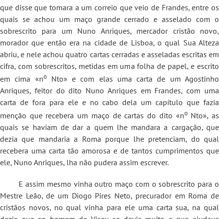
que disse que tomara a um correio que veio de Frandes, entre os
quais se achou um maço grande cerrado e asselado com o
sobrescrito para um Nuno Anriques, mercador cristão novo,
morador que então era na cidade de Lisboa, o qual Sua Alteza
abriu, e nele achou quatro cartas cerradas e asseladas escritas em
cifra, com sobrescritos, metidas em uma folha de papel, e escrito
o
em cima «n
Nto» e com elas uma carta de um Agostinh
Anriques, feitor do dito Nuno Anriques em Frandes, com uma
carta de fora para ele e no cabo dela um capítulo que fazia
o
menção que recebera um maço de cartas do dito «n
Nto», a
quais se haviam de dar a quem lhe mandara a cargação, que
dezia que mandaria a Roma porque lhe pretenciam, do qual
recebera uma carta tão amorosa e de tantos cumprimentos que
ele, Nuno Anriques, lha não pudera assim escrever.
E assim mesmo vinha outro maço com o sobrescrito para o
Mestre Leão, de um Diogo Pires Neto, precurador em Roma de
cristãos novos, no qual vinha para ele uma carta sua, na qual
dezia que ao homem de Viseu se devia muito e que ajudava