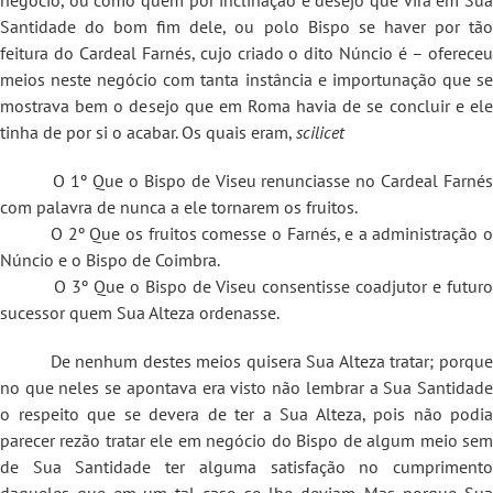
Santidade do bom fim dele, ou polo Bispo se haver por tão
feitura do Cardeal Farnés, cujo criado o dito Núncio é – ofereceu
meios neste negócio com tanta instância e importunação que se
mostrava bem o desejo que em Roma havia de se concluir e ele
tinha de por si o acabar. Os quais eram,
scilicet
O 1º Que o Bispo de Viseu renunciasse no Cardeal Farnés
com palavra de nunca a ele tornarem os fruitos.
O 2º Que os fruitos comesse o Farnés, e a administração o
Núncio e o Bispo de Coimbra.
O 3º Que o Bispo de Viseu consentisse coadjutor e futuro
sucessor quem Sua Alteza ordenasse.
De nenhum destes meios quisera Sua Alteza tratar; porque
no que neles se apontava era visto não lembrar a Sua Santidade
o respeito que se devera de ter a Sua Alteza, pois não podia
parecer rezão tratar ele em negócio do Bispo de algum meio sem
de Sua Santidade ter alguma satisfação no cumprimento
daqueles que em um tal caso se lhe deviam. Mas porque Sua