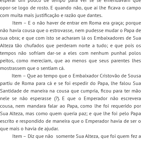
opor-se logo de rosto. E quando não, que aí lhe ficava o campo
com muita mais justificação e razão que dantes.
Item – E o não haver de entrar em Roma era graça; porque
não havia cousa que o estrovasse, nem pudesse mudar o Papa de
sua obra; e que com isto se acharam lá os Embaixadores de Sua
Alteza tão chufados que perderam norte a tudo; e que pois os
tempos não sofriam dar-se a eles com nenhum punhal polos
peitos, como mereciam, que ao menos que seus parentes lhes
mostrassem que o sentiam cá.
Item – Que ao tempo que o Embaixador Cristovão de Sousa
partiu de Roma para cá e se foi espedir do Papa, lhe falou Sua
Santidade de maneira na cousa que cumpria, ficou para ter mão
nele se não esperasse (?). E que o Emperador não escrevera
cousa, nem mandara falar ao Papa, como lhe foi requerido por
Sua Alteza, mas como quem queria paz; e que lhe foi pelo Papa
escrito e respondido de maneira que o Emperador havia de ser o
que mais o havia de ajudar.
Item – Diz que não somente Sua Alteza, que foi quem fez a