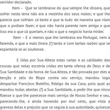
servidor declarado.
Item – Que se lembrasse do que sempre lhe dissera, que
sofrer nesta terra não era a mezinha dos seus males; e que lhe
parecia que sofriam cá tanto e que ia tudo de maneira que viam
que o podiam fazer; e que não havia parente nem amigo e que
isso era o que cá queriam, e não o que o negócio havia mister.
Item – E o menos que lhe lembrava era Portugal, nem a
fazenda, e que a mais tivera (?) tanto e com tantas razões que se
espantaria se as soubesse.
E lidas por Sua Alteza estas cartas e as calidades das
cousas que nelas escrevia cridas em tanta ofensa de Deus e de
Sua Santidade e da honra de Sua Alteza, e tão provada por eles a
tenção e zelo do Bispo contra seu serviço, mandou logo
despachar Francisco Botelho, fidalgo da sua Casa, polo qual as
mandou todas abertas (?) a Sua Santidade, a pedir-lhe que nisso
fizesse o que lhe parecesse mais serviço de Nosso Senhor e seu,
parecendo-lhe, e ainda havendo por mui certo, que vista a
graveza delas e prejuízo que se seguia à sua autoridade, quisesse