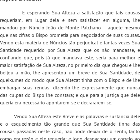
E esperando Sua Alteza a satisfação que tais cousas
requeriam, em lugar dela e sem satisfazer em alguma, lhe
mandou por Núncio João de Monte Palchano – aquele mesmo
que nas cifras o Bispo prometia para negociador de suas cousas.
Vendo esta matéria de Núncios tão perjudical e tantas vezes Sua
Santidade requerido por Sua Alteza que os não mandasse, e
confiando que, pois já que mandava este, seria para melhor e
maior satisfação de Sua Alteza, no primeiro dia que chegou e lhe
beijou a mão, lhe apresentou um breve de Sua Santidade, de
queixumes do modo que Sua Altezat tinha com o Bispo e de lhe
embargar suas rendas, dizendo-lhe expressamente que nunca
das culpas do Bispo lhe constara; e que para a justiça que dele
queria era necessário apontarem-se e decrararem-se.
Vendo Sua Alteza este Breve e as palavras e sustância dele
e o esquecimento tão grande que Sua Santidade tinha das
cousas passadas neste caso, não pôde deixar de o sentir, tanto
como era rezão e ele requeria: e logo despachou um correio ao