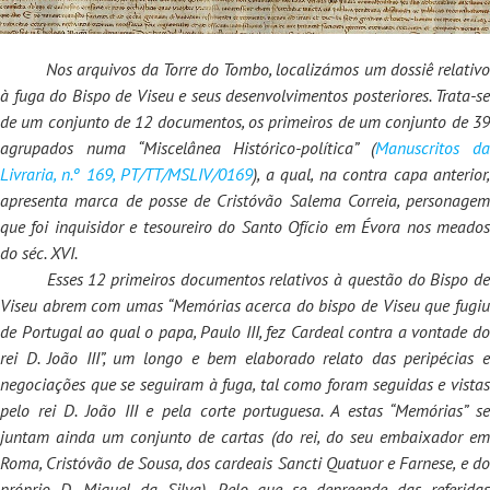
Nos arquivos da Torre do Tombo, localizámos um dossiê relativ
à fuga do Bispo de Viseu e seus desenvolvimentos posteriores. Trata-se
de um conjunto de 12 documentos, os primeiros de um conjunto de 39
agrupados numa “Miscelânea Histórico-política” (
Manuscritos d
Livraria, n.º 169, PT/TT/MSLIV/0169
), a qual, na contra capa anterior
apresenta marca de posse de Cristóvão Salema Correia, personagem
que foi inquisidor e tesoureiro do Santo Ofício em Évora nos meados
do séc. XVI.
Esses 12 primeiros documentos relativos à questão do Bispo de
Viseu abrem com umas “Memórias acerca do bispo de Viseu que fugiu
de Portugal ao qual o papa, Paulo III, fez Cardeal contra a vontade do
rei D. João III”, um longo e bem elaborado relato das peripécias e
negociações que se seguiram à fuga, tal como foram seguidas e vistas
pelo rei D. João III e pela corte portuguesa. A estas “Memórias” se
juntam ainda um conjunto de cartas (do rei, do seu embaixador em
Roma, Cristóvão de Sousa, dos cardeais Sancti Quatuor e Farnese, e do
próprio D. Miguel da Silva). Pelo que se depreende das referidas