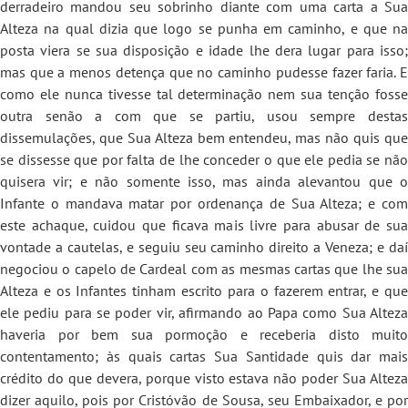
derradeiro mandou seu sobrinho diante com uma carta a Sua
Alteza na qual dizia que logo se punha em caminho, e que na
posta viera se sua disposição e idade lhe dera lugar para isso;
mas que a menos detença que no caminho pudesse fazer faria. E
como ele nunca tivesse tal determinação nem sua tenção fosse
outra senão a com que se partiu, usou sempre destas
dissemulações, que Sua Alteza bem entendeu, mas não quis que
se dissesse que por falta de lhe conceder o que ele pedia se não
quisera vir; e não somente isso, mas ainda alevantou que o
Infante o mandava matar por ordenança de Sua Alteza; e com
este achaque, cuidou que ficava mais livre para abusar de sua
vontade a cautelas, e seguiu seu caminho direito a Veneza; e daí
negociou o capelo de Cardeal com as mesmas cartas que lhe sua
Alteza e os Infantes tinham escrito para o fazerem entrar, e que
ele pediu para se poder vir, afirmando ao Papa como Sua Alteza
haveria por bem sua pormoção e receberia disto muito
contentamento; às quais cartas Sua Santidade quis dar mais
crédito do que devera, porque visto estava não poder Sua Alteza
dizer aquilo, pois por Cristóvão de Sousa, seu Embaixador, e por