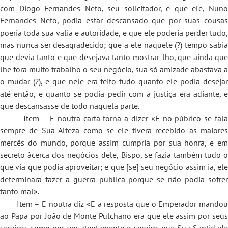
com Diogo Fernandes Neto, seu solicitador, e que ele, Nuno
Fernandes Neto, podia estar descansado que por suas cousas
poeria toda sua valia e autoridade, e que ele poderia perder tudo,
mas nunca ser desagradecido; que a ele naquele (?) tempo sabia
que devia tanto e que desejava tanto mostrar-lho, que ainda que
lhe fora muito trabalho o seu negócio, sua só amizade abastava a
o mudar (?), e que nele era feito tudo quanto ele podia desejar
até então, e quanto se podia pedir com a justiça era adiante, e
que descansasse de todo naquela parte.
Item – E noutra carta torna a dizer «E no púbrico se fala
sempre de Sua Alteza como se ele tivera recebido as maiores
mercês do mundo, porque assim cumpria por sua honra, e em
secreto àcerca dos negócios dele, Bispo, se fazia também tudo o
que via que podia aproveitar; e que [se] seu negócio assim ia, ele
determinara fazer a guerra pública porque se não podia sofrer
tanto mal».
Item – E noutra diz «E a resposta que o Emperador mandou
ao Papa por João de Monte Pulchano era que ele assim por seus
serviços como por ver atentamente o serviço que Sua Santidade