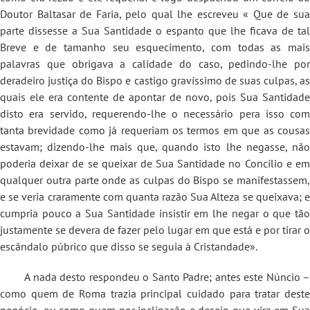
Doutor Baltasar de Faria, pelo qual lhe escreveu « Que de sua
parte dissesse a Sua Santidade o espanto que lhe ficava de tal
Breve e de tamanho seu esquecimento, com todas as mais
palavras que obrigava a calidade do caso, pedindo-lhe por
deradeiro justiça do Bispo e castigo gravíssimo de suas culpas, as
quais ele era contente de apontar de novo, pois Sua Santidade
disto era servido, requerendo-lhe o necessário pera isso com
tanta brevidade como já requeriam os termos em que as cousas
estavam; dizendo-lhe mais que, quando isto lhe negasse, não
poderia deixar de se queixar de Sua Santidade no Concílio e em
qualquer outra parte onde as culpas do Bispo se manifestassem,
e se veria craramente com quanta razão Sua Alteza se queixava; e
cumpria pouco a Sua Santidade insistir em lhe negar o que tão
justamente se devera de fazer pelo lugar em que está e por tirar o
escândalo púbrico que disso se seguia à Cristandade».
A nada desto respondeu o Santo Padre; antes este Núncio –
como quem de Roma trazia principal cuidado para tratar deste
negócio, ou como quem por inclinação e desejo que vira em Sua