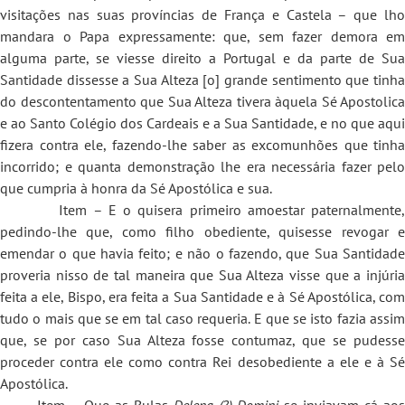
visitações nas suas províncias de França e Castela – que lho
mandara o Papa expressamente: que, sem fazer demora em
alguma parte, se viesse direito a Portugal e da parte de Sua
Santidade dissesse a Sua Alteza [o] grande sentimento que tinha
do descontentamento que Sua Alteza tivera àquela Sé Apostolica
e ao Santo Colégio dos Cardeais e a Sua Santidade, e no que aqui
fizera contra ele, fazendo-lhe saber as excomunhões que tinha
incorrido; e quanta demonstração lhe era necessária fazer pelo
que cumpria à honra da Sé Apostólica e sua.
Item – E o quisera primeiro amoestar paternalmente,
pedindo-lhe que, como filho obediente, quisesse revogar e
emendar o que havia feito; e não o fazendo, que Sua Santidade
proveria nisso de tal maneira que Sua Alteza visse que a injúria
feita a ele, Bispo, era feita a Sua Santidade e à Sé Apostólica, com
tudo o mais que se em tal caso requeria. E que se isto fazia assim
que, se por caso Sua Alteza fosse contumaz, que se pudesse
proceder contra ele como contra Rei desobediente a ele e à Sé
Apostólica.
Item – Que as Bulas
Delena (?) Domini
se inviavam cá ao