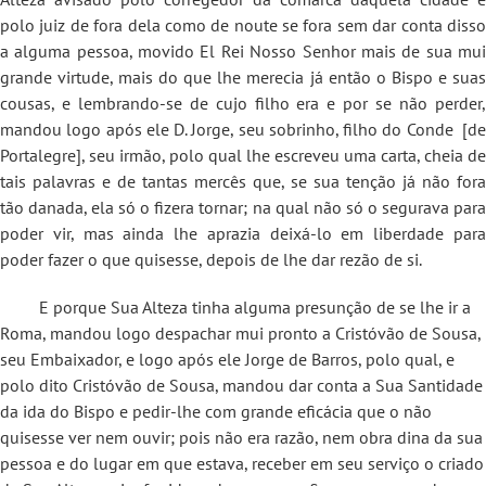
polo juiz de fora dela como de noute se fora sem dar conta disso
a alguma pessoa, movido El Rei Nosso Senhor mais de sua mui
grande virtude, mais do que lhe merecia já então o Bispo e suas
cousas, e lembrando-se de cujo filho era e por se não perder,
mandou logo após ele D. Jorge, seu sobrinho, filho do Conde [de
Portalegre], seu irmão, polo qual lhe escreveu uma carta, cheia de
tais palavras e de tantas mercês que, se sua tenção já não fora
tão danada, ela só o fizera tornar; na qual não só o segurava para
poder vir, mas ainda lhe aprazia deixá-lo em liberdade para
poder fazer o que quisesse, depois de lhe dar rezão de si.
E porque Sua Alteza tinha alguma presunção de se lhe ir a
Roma, mandou logo despachar mui pronto a Cristóvão de Sousa,
seu Embaixador, e logo após ele Jorge de Barros, polo qual, e
polo dito Cristóvão de Sousa, mandou dar conta a Sua Santidade
da ida do Bispo e pedir-lhe com grande eficácia que o não
quisesse ver nem ouvir; pois não era razão, nem obra dina da sua
pessoa e do lugar em que estava, receber em seu serviço o criado