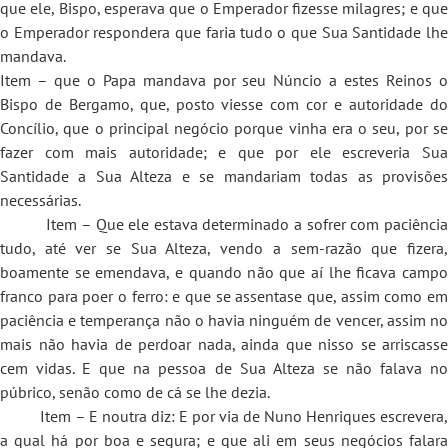
que ele, Bispo, esperava que o Emperador fizesse milagres; e que
o Emperador respondera que faria tudo o que Sua Santidade lhe
mandava.
Item – que o Papa mandava por seu Núncio a estes Reinos o
Bispo de Bergamo, que, posto viesse com cor e autoridade do
Concílio, que o principal negócio porque vinha era o seu, por se
fazer com mais autoridade; e que por ele escreveria Sua
Santidade a Sua Alteza e se mandariam todas as provisões
necessárias.
Item – Que ele estava determinado a sofrer com paciência
tudo, até ver se Sua Alteza, vendo a sem-razão que fizera,
boamente se emendava, e quando não que aí lhe ficava campo
franco para poer o ferro: e que se assentase que, assim como em
paciência e temperança não o havia ninguém de vencer, assim no
mais não havia de perdoar nada, ainda que nisso se arriscasse
cem vidas. E que na pessoa de Sua Alteza se não falava no
púbrico, senão como de cá se lhe dezia.
Item – E noutra diz: E por via de Nuno Henriques escrevera,
a qual há por boa e segura; e que ali em seus negócios falara