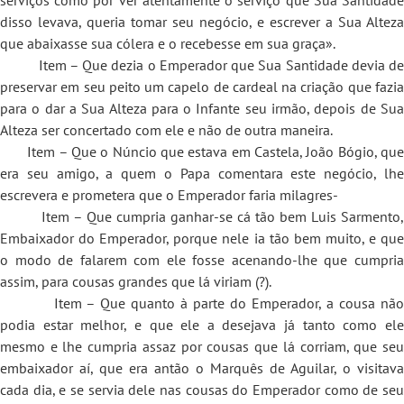
disso levava, queria tomar seu negócio, e escrever a Sua Alteza
que abaixasse sua cólera e o recebesse em sua graça».
Item – Que dezia o Emperador que Sua Santidade devia de
preservar em seu peito um capelo de cardeal na criação que fazia
para o dar a Sua Alteza para o Infante seu irmão, depois de Sua
Alteza ser concertado com ele e não de outra maneira.
Item – Que o Núncio que estava em Castela, João Bógio, que
era seu amigo, a quem o Papa comentara este negócio, lhe
escrevera e prometera que o Emperador faria milagres-
Item – Que cumpria ganhar-se cá tão bem Luis Sarmento,
Embaixador do Emperador, porque nele ia tão bem muito, e que
o modo de falarem com ele fosse acenando-lhe que cumpria
assim, para cousas grandes que lá viriam (?).
Item – Que quanto à parte do Emperador, a cousa não
podia estar melhor, e que ele a desejava já tanto como ele
mesmo e lhe cumpria assaz por cousas que lá corriam, que seu
embaixador aí, que era antão o Marquês de Aguilar, o visitava
cada dia, e se servia dele nas cousas do Emperador como de seu