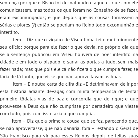
sentença por que o Bispo foi desnaturado e aqueles que com ele
comunicassem, mas todos os que foram no Conselho de se fazer,
eram excomungados; e que depois que as cousas tornassem a
sérias e piores (?) então se poeriam no Reino todo excomunhão e
interdito.
Item – Diz que o vigairo de Viseu tinha feito mui ruinmente
seu ofício: porque para ele fazer o que devia, no próprio dia que
se a sentença pubricou em Viseu houvera de poer interdito na
cidade e em todo o bispado, e sarrar as portas a tudo, sem mais
fazer nada; mas que pois ele cá não fizera o que cumpria fazer, se
faria de lá tanto, que visse que não aproveitavam às boas.
Item – E noutra carta de cifra diz «E detriminavam de ir por
esta história adiante devagar, com muita temperança de tentar
primeiro tôdalas vias de paz e concórdia que de rigor; e que
prouvesse a Deus que não cumprisse por derradeiro que viesse
com tudo; pois com isso fazia o que cumpria.
Item – Diz que a primeira cousa que se fez, parecendo que,
se não aproveitasse, que não danaria, fora – estando o Geral de
São Francisco para vir para esses Reinos depois de feitas suas